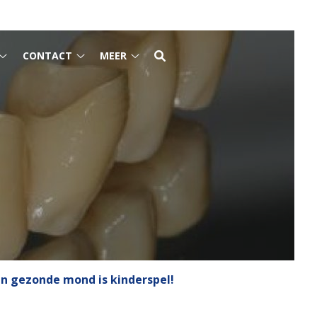
CONTACT
MEER
Tarieven
Contact
Meer
submenu
submenu
submenu
n gezonde mond is kinderspel!