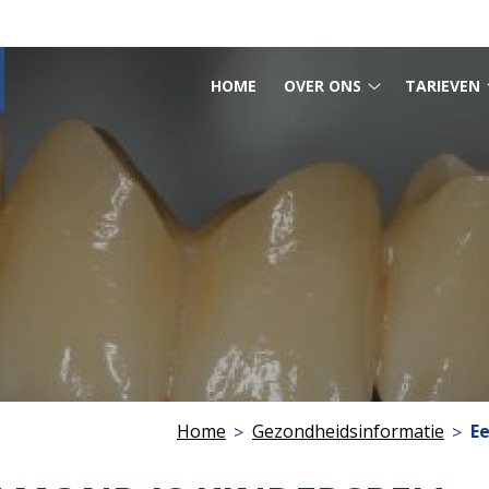
HOOFDMENU
HOME
OVER ONS
TARIEVEN
Over
ons
submenu
Home
Gezondheidsinformatie
Ee