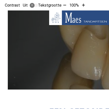
Tekst
Tekst
Contrast
Tekstgrootte
100%
Uit
verkleinen
vergroten
met
met
10%
10%