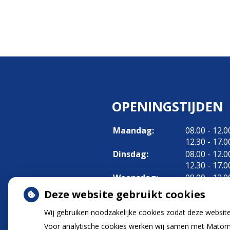
OPENINGSTIJDEN
tot
Maandag:
08.00
- 12.0
tot
12.30
- 17.0
tot
Dinsdag:
08.00
- 12.0
tot
12.30
- 17.0
tot
Woensdag:
08.00
- 12.0
tot
12.30
- 17.0
Deze website gebruikt cookies
tot
Donderdag:
08.00
- 12.0
tot
12.30
- 17.0
Wij gebruiken noodzakelijke cookies zodat deze websit
Vrijdag:
08.00 - 12.0
Voor analytische cookies werken wij samen met Matomo