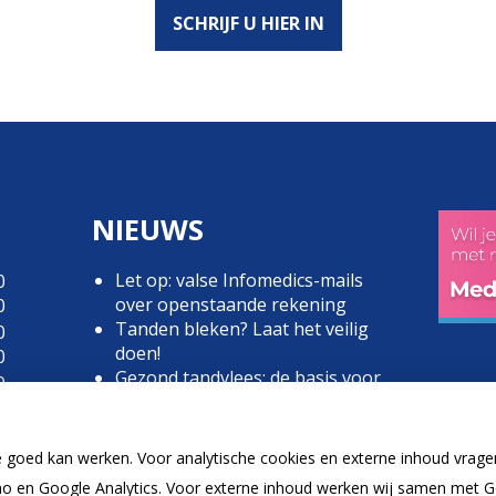
SCHRIJF U HIER IN
NIEUWS
Let op: valse Infomedics-mails
0
over openstaande rekening
0
Tanden bleken? Laat het veilig
0
doen!
0
Gezond tandvlees: de basis voor
0
een gezonde mond
0
Naar de tandarts in het
0
buitenland? Wees op je hoede!
0
e goed kan werken. Voor analytische cookies en externe inhoud vrag
(Mond)zorgkosten gemaakt in
0
 en Google Analytics. Voor externe inhoud werken wij samen met G