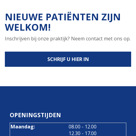
NIEUWE PATIËNTEN ZIJN
WELKOM!
Inschrijven bij onze praktijk? Neem contact met ons op.
SCHRIJF U HIER IN
OPENINGSTIJDEN
tot
Maandag:
08.00
- 12.00
tot
12.30
- 17.00