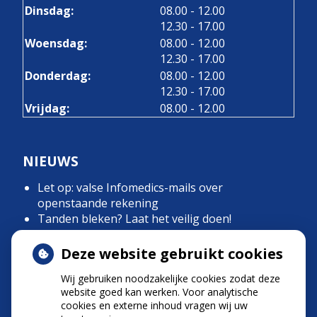
tot
Dinsdag:
08.00
- 12.00
tot
12.30
- 17.00
tot
Woensdag:
08.00
- 12.00
tot
12.30
- 17.00
tot
Donderdag:
08.00
- 12.00
tot
12.30
- 17.00
Vrijdag:
08.00 - 12.00
NIEUWS
Let op: valse Infomedics-mails over
openstaande rekening
Tanden bleken? Laat het veilig doen!
Gezond tandvlees: de basis voor een gezonde
mond
Deze website gebruikt cookies
Naar de tandarts in het buitenland? Wees op je
Wij gebruiken noodzakelijke cookies zodat deze
hoede!
website goed kan werken. Voor analytische
(Mond)zorgkosten gemaakt in 2025? Check of
cookies en externe inhoud vragen wij uw
die aftrekbaar zijn