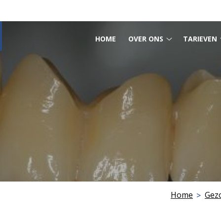
HOOFDMENU
HOME
OVER ONS
TARIEVEN
Over
ons
submenu
Home
Gez