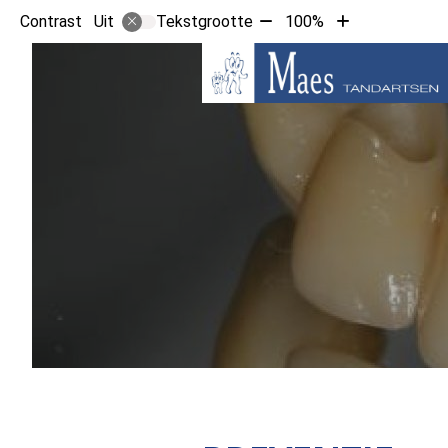
Tekst
Tekst
Contrast
Tekstgrootte
100%
Uit
verkleinen
vergroten
met
met
10%
10%