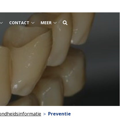
CONTACT
MEER
Tarieven
Contact
Meer
submenu
submenu
submenu
ondheidsinformatie
Preventie