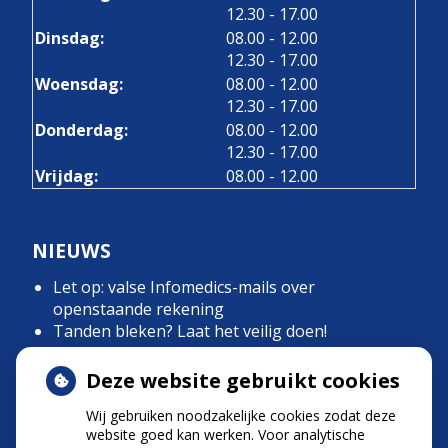
tot
12.30
- 17.00
tot
Dinsdag:
08.00
- 12.00
tot
12.30
- 17.00
tot
Woensdag:
08.00
- 12.00
tot
12.30
- 17.00
tot
Donderdag:
08.00
- 12.00
tot
12.30
- 17.00
Vrijdag:
08.00 - 12.00
NIEUWS
Let op: valse Infomedics-mails over
openstaande rekening
Tanden bleken? Laat het veilig doen!
Gezond tandvlees: de basis voor een gezonde
mond
Deze website gebruikt cookies
Naar de tandarts in het buitenland? Wees op je
Wij gebruiken noodzakelijke cookies zodat deze
hoede!
website goed kan werken. Voor analytische
(Mond)zorgkosten gemaakt in 2025? Check of