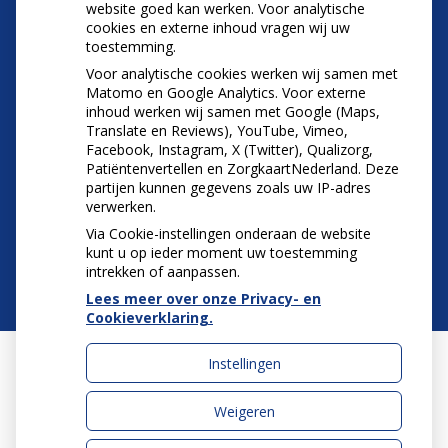
website goed kan werken. Voor analytische
(Mond)zorgkosten gemaakt in 2025? Check of
cookies en externe inhoud vragen wij uw
die aftrekbaar zijn
toestemming.
Voor analytische cookies werken wij samen met
Matomo en Google Analytics. Voor externe
inhoud werken wij samen met Google (Maps,
Translate en Reviews), YouTube, Vimeo,
Facebook, Instagram, X (Twitter), Qualizorg,
Patiëntenvertellen en ZorgkaartNederland. Deze
partijen kunnen gegevens zoals uw IP-adres
verwerken.
Via Cookie-instellingen onderaan de website
kunt u op ieder moment uw toestemming
intrekken of aanpassen.
Lees meer over onze Privacy- en
Cookieverklaring.
Instellingen
Uw Zorg Online
|
Beheer
Weigeren