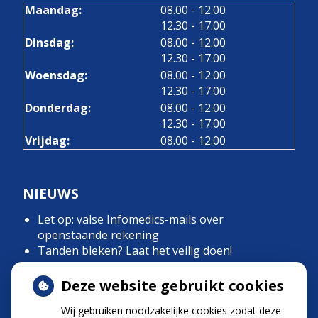
tot
Maandag:
08.00
- 12.00
tot
12.30
- 17.00
tot
Dinsdag:
08.00
- 12.00
tot
12.30
- 17.00
tot
Woensdag:
08.00
- 12.00
tot
12.30
- 17.00
tot
Donderdag:
08.00
- 12.00
tot
12.30
- 17.00
Vrijdag:
08.00 - 12.00
NIEUWS
Let op: valse Infomedics-mails over
openstaande rekening
Tanden bleken? Laat het veilig doen!
Gezond tandvlees: de basis voor een gezonde
mond
Deze website gebruikt cookies
Naar de tandarts in het buitenland? Wees op je
Wij gebruiken noodzakelijke cookies zodat deze
hoede!