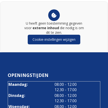
U heeft geen toestemming gegeven
voor
externe inhoud
die nodig is om
dit te zien.
Cookie-instellingen wijzigen
OPENINGSTIJDEN
tot
Maandag:
08.00
- 12.00
tot
12.30
- 17.00
tot
Dinsdag:
08.00
- 12.00
tot
12.30
- 17.00
tot
Woensdag:
08.00
- 12.00