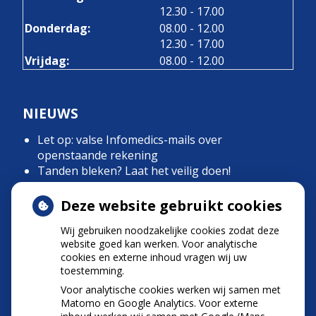
tot
12.30
- 17.00
tot
Donderdag:
08.00
- 12.00
tot
12.30
- 17.00
Vrijdag:
08.00 - 12.00
NIEUWS
Let op: valse Infomedics-mails over
openstaande rekening
Tanden bleken? Laat het veilig doen!
Gezond tandvlees: de basis voor een gezonde
mond
Deze website gebruikt cookies
Naar de tandarts in het buitenland? Wees op je
Wij gebruiken noodzakelijke cookies zodat deze
hoede!
website goed kan werken. Voor analytische
(Mond)zorgkosten gemaakt in 2025? Check of
cookies en externe inhoud vragen wij uw
die aftrekbaar zijn
toestemming.
Voor analytische cookies werken wij samen met
Matomo en Google Analytics. Voor externe