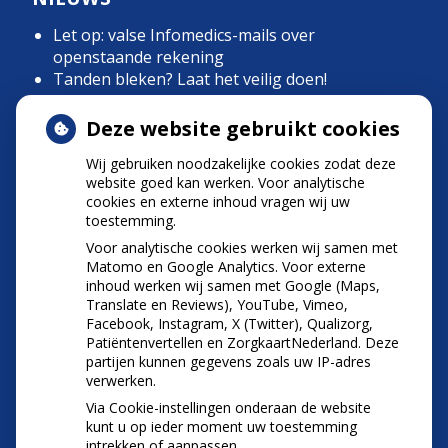
Let op: valse Infomedics-mails over
openstaande rekening
Tanden bleken? Laat het veilig doen!
Gezond tandvlees: de basis voor een gezonde
mond
Deze website gebruikt cookies
Naar de tandarts in het buitenland? Wees op je
Wij gebruiken noodzakelijke cookies zodat deze
hoede!
website goed kan werken. Voor analytische
(Mond)zorgkosten gemaakt in 2025? Check of
cookies en externe inhoud vragen wij uw
die aftrekbaar zijn
toestemming.
Voor analytische cookies werken wij samen met
Matomo en Google Analytics. Voor externe
inhoud werken wij samen met Google (Maps,
Translate en Reviews), YouTube, Vimeo,
Facebook, Instagram, X (Twitter), Qualizorg,
Patiëntenvertellen en ZorgkaartNederland. Deze
partijen kunnen gegevens zoals uw IP-adres
verwerken.
Via Cookie-instellingen onderaan de website
kunt u op ieder moment uw toestemming
intrekken of aanpassen.