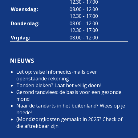
tot
12.30
- 17.00
tot
Woensdag:
08.00
- 12.00
tot
12.30
- 17.00
tot
Donderdag:
08.00
- 12.00
tot
12.30
- 17.00
Vrijdag:
08.00 - 12.00
NIEUWS
Let op: valse Infomedics-mails over
openstaande rekening
Tanden bleken? Laat het veilig doen!
Gezond tandvlees: de basis voor een gezonde
mond
Naar de tandarts in het buitenland? Wees op je
hoede!
(Mond)zorgkosten gemaakt in 2025? Check of
die aftrekbaar zijn