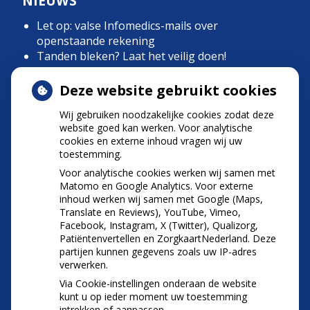
NIEUWS
Let op: valse Infomedics-mails over
openstaande rekening
Tanden bleken? Laat het veilig doen!
Gezond tandvlees: de basis voor een gezonde
mond
Deze website gebruikt cookies
Naar de tandarts in het buitenland? Wees op je
Wij gebruiken noodzakelijke cookies zodat deze
hoede!
website goed kan werken. Voor analytische
(Mond)zorgkosten gemaakt in 2025? Check of
cookies en externe inhoud vragen wij uw
die aftrekbaar zijn
toestemming.
Voor analytische cookies werken wij samen met
Matomo en Google Analytics. Voor externe
inhoud werken wij samen met Google (Maps,
Translate en Reviews), YouTube, Vimeo,
Facebook, Instagram, X (Twitter), Qualizorg,
Patiëntenvertellen en ZorgkaartNederland. Deze
partijen kunnen gegevens zoals uw IP-adres
verwerken.
Via Cookie-instellingen onderaan de website
kunt u op ieder moment uw toestemming
intrekken of aanpassen.