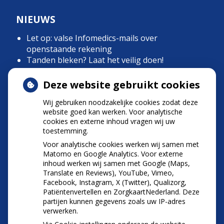
NIEUWS
Let op: valse Infomedics-mails over
openstaande rekening
Tanden bleken? Laat het veilig doen!
Gezond tandvlees: de basis voor een gezonde
mond
Deze website gebruikt cookies
Naar de tandarts in het buitenland? Wees op je
Wij gebruiken noodzakelijke cookies zodat deze
hoede!
website goed kan werken. Voor analytische
(Mond)zorgkosten gemaakt in 2025? Check of
cookies en externe inhoud vragen wij uw
die aftrekbaar zijn
toestemming.
Voor analytische cookies werken wij samen met
Matomo en Google Analytics. Voor externe
inhoud werken wij samen met Google (Maps,
Translate en Reviews), YouTube, Vimeo,
Facebook, Instagram, X (Twitter), Qualizorg,
Patiëntenvertellen en ZorgkaartNederland. Deze
partijen kunnen gegevens zoals uw IP-adres
verwerken.