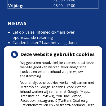
12.30
- 17.00
Vrijdag:
08.00 - 12.00
NIEUWS
Let op: valse Infomedics-mails over
openstaande rekening
Tanden bleken? Laat het veilig doen!
Gezond tandvlees: de basis voor een gezonde
mond
Deze website gebruikt cookies
Naar de tandarts in het buitenland? Wees op je
Wij gebruiken noodzakelijke cookies zodat deze
hoede!
website goed kan werken. Voor analytische
(Mond)zorgkosten gemaakt in 2025? Check of
cookies en externe inhoud vragen wij uw
die aftrekbaar zijn
toestemming.
Voor analytische cookies werken wij samen met
Matomo en Google Analytics. Voor externe
inhoud werken wij samen met Google (Maps,
Translate en Reviews), YouTube, Vimeo,
Facebook, Instagram, X (Twitter), Qualizorg,
Patiëntenvertellen en ZorgkaartNederland. Deze