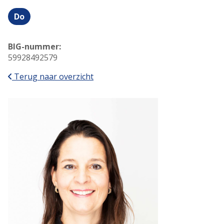
Do
D
o
n
BIG-nummer:
d
59928492579
e
r
Terug naar overzicht
d
a
g