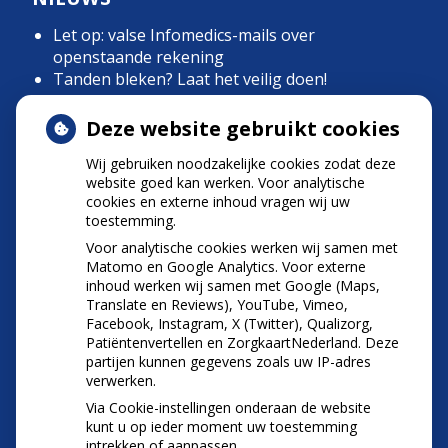
Let op: valse Infomedics-mails over
openstaande rekening
Tanden bleken? Laat het veilig doen!
Gezond tandvlees: de basis voor een gezonde
mond
Deze website gebruikt cookies
Naar de tandarts in het buitenland? Wees op je
Wij gebruiken noodzakelijke cookies zodat deze
hoede!
website goed kan werken. Voor analytische
(Mond)zorgkosten gemaakt in 2025? Check of
cookies en externe inhoud vragen wij uw
die aftrekbaar zijn
toestemming.
Voor analytische cookies werken wij samen met
Matomo en Google Analytics. Voor externe
inhoud werken wij samen met Google (Maps,
Translate en Reviews), YouTube, Vimeo,
Facebook, Instagram, X (Twitter), Qualizorg,
Patiëntenvertellen en ZorgkaartNederland. Deze
partijen kunnen gegevens zoals uw IP-adres
verwerken.
Via Cookie-instellingen onderaan de website
kunt u op ieder moment uw toestemming
intrekken of aanpassen.