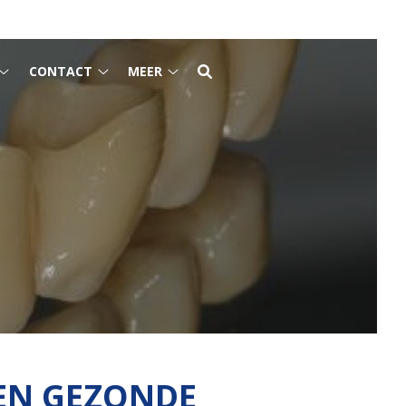
CONTACT
MEER
Tarieven
Contact
Meer
submenu
submenu
submenu
EEN GEZONDE