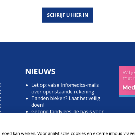
SCHRIJF U HIER IN
NIEUWS
Let op: valse Infomedics-mails
0
over openstaande rekening
0
Tanden bleken? Laat het veilig
0
doen!
0
Gezond tandvlees: de basis voor
0
een gezonde mond
0
Naar de tandarts in het
0
buitenland? Wees op je hoede!
0
e goed kan werken. Voor analytische cookies en externe inhoud vrag