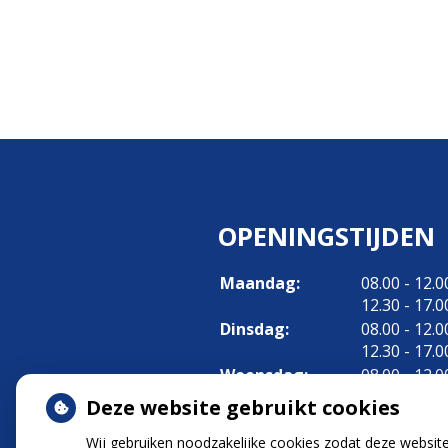
OPENINGSTIJDEN
tot
Maandag:
08.00
- 12.0
tot
12.30
- 17.0
tot
Dinsdag:
08.00
- 12.0
tot
12.30
- 17.0
tot
Woensdag:
08.00
- 12.0
tot
12.30
- 17.0
Deze website gebruikt cookies
tot
Donderdag:
08.00
- 12.0
tot
12.30
- 17.0
Wij gebruiken noodzakelijke cookies zodat deze websit