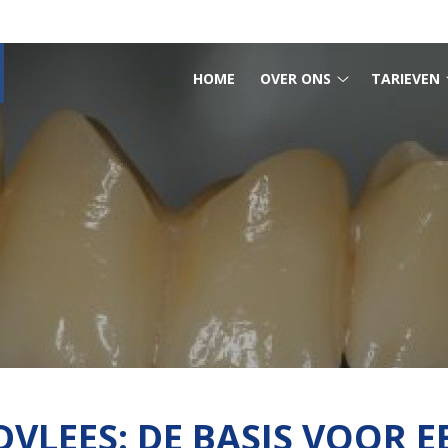
HOOFDMENU
HOME
OVER ONS
TARIEVEN
Over
ons
submenu
VLEES: DE BASIS VOOR 